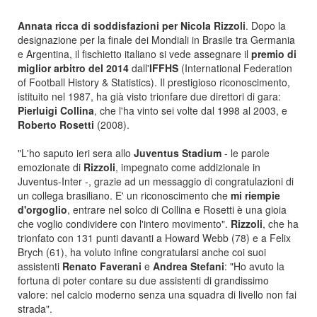
Annata ricca di soddisfazioni per Nicola Rizzoli
. Dopo la
designazione per la finale dei Mondiali in Brasile tra Germania
e Argentina, il fischietto italiano si vede assegnare il
premio di
miglior arbitro del 2014
dall'
IFFHS
(International Federation
of Football History & Statistics). Il prestigioso riconoscimento,
istituito nel 1987, ha già visto trionfare due direttori di gara:
Pierluigi Collina
, che l'ha vinto sei volte dal 1998 al 2003, e
Roberto Rosetti
(2008).
"L'ho saputo ieri sera allo
Juventus Stadium
- le parole
emozionate di
Rizzoli
, impegnato come addizionale in
Juventus-Inter -, grazie ad un messaggio di congratulazioni di
un collega brasiliano. E' un riconoscimento che
mi riempie
d'orgoglio
, entrare nel solco di Collina e Rosetti è una gioia
che voglio condividere con l'intero movimento".
Rizzoli
, che ha
trionfato con 131 punti davanti a Howard Webb (78) e a Felix
Brych (61), ha voluto infine congratularsi anche coi suoi
assistenti
Renato Faverani
e
Andrea Stefani
: "Ho avuto la
fortuna di poter contare su due assistenti di grandissimo
valore: nel calcio moderno senza una squadra di livello non fai
strada".