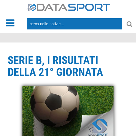
*/
SERIE B, I RISULTATI
DELLA 21° GIORNATA