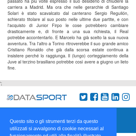
passato ha più volte espresso il suo desiderio di chiudere la
carriera a Madrid. Ma ora che nelle gerarchie di Santiago
Solari è stato scavalcato dal canterano Sergio Reguilón,
schierato titolare al suo posto nelle ultime due partite, e con
l'acquisto di Junior Firpo le cose potrebbero cambiare
drasticamente e, di fronte a una sua richiesta, il Real
potrebbe accontentarlo. E Marcelo ha già scelto la sua nuova
avventura. Tra l'altro a Torino ritroverebbe il suo grande amico
Cristiano Ronaldo che già dalla scorsa estate continua a
insistere perché lo raggiunga. Il (lungo) corteggiamento della
Juve al terzino brasiliano potrebbe così avere a giugno un lieto
fine.
';
Termini e condizioni
Chi siamo
Network
Questo sito o gli strumenti terzi da questo
Collabora con noi
utilizzati si avvalgono di cookie necessari al
funzionamento ed utili alle finalità illustrate