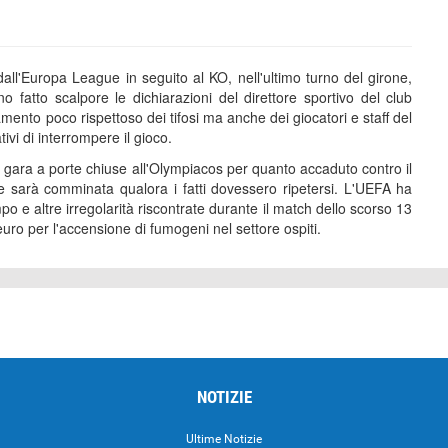
all'Europa League in seguito al KO, nell'ultimo turno del girone,
 fatto scalpore le dichiarazioni del direttore sportivo del club
nto poco rispettoso dei tifosi ma anche dei giocatori e staff del
ivi di interrompere il gioco.
 gara a porte chiuse all'Olympiacos per quanto accaduto contro il
e sarà comminata qualora i fatti dovessero ripetersi. L'UEFA ha
ampo e altre irregolarità riscontrate durante il match dello scorso 13
uro per l'accensione di fumogeni nel settore ospiti.
NOTIZIE
Ultime Notizie