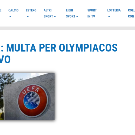
E
CALCIO
ESTERO
ALTRI
LIBRI
SPORT
LOTTERIA
COL
SPORT
SPORT
IN TV
CON 
A: MULTA PER OLYMPIACOS
IVO