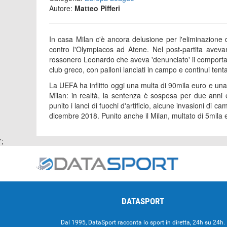
Autore:
Matteo Pifferi
In casa Milan c'è ancora delusione per l'eliminazione d
contro l'Olympiacos ad Atene. Nel post-partita avevano
rossonero Leonardo che aveva 'denunciato' il comportame
club greco, con palloni lanciati in campo e continui tentat
La UEFA ha inflitto oggi una multa di 90mila euro e una
Milan: in realtà, la sentenza è sospesa per due anni 
punito i lanci di fuochi d'artificio, alcune invasioni di c
dicembre 2018. Punito anche il Milan, multato di 5mila e
';
DATASPORT
Dal 1995, DataSport racconta lo sport in diretta, 24h su 24h.