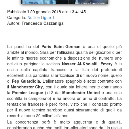
Pubblicato il 20 gennaio 2018 alle 13:41:45
Categoria:
Notizie Ligue 1
Autore:
Francesco Cazzaniga
La panchina del
Paris Saint-German
è una di quelle più
ambite al mondo. Sarà per l'altissima qualità dei giocatori o per
le infinite risorse economiche a disposizione del numero uno
del club parigino: lo sceicco
Nasser
Al
-
Khelaifi
.
Emery
è in
uscita dalla capitale francese e la lista dei pretendenti
eccellenti alla panchina si arricchisce di un nuovo nome, quello
di
Pep Guardiola.
L'allenatore spagnolo è sotto contratto con
il
Manchester
City
, con il quale sta letteralmente dominando
la
Premier
League
(+12 dal
Manchester
United
e una sola
sconfitta in campionato) e ha ancora un anno di contratto. La
tentazione francese è però forte, visto che il contratto pronto
per il nuovo tecnico sarebbe quasi sicuramente di quelli da
record: almeno 20 milioni all'anno.
La concorrenza però è molto agguerrita e di qualità,
considerando anche che molti top-allenatori sono dati in uscita