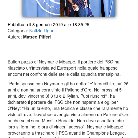
Pubblicato il 3 gennaio 2019 alle 18:35:25
Categoria:
Notizie Ligue 1
Autore:
Matteo Pifferi
Buffon pazzo di Neymar e Mbappé. Il portiere del PSG ha
rilasciato un'intervista ad Eurosport nella quale ha speso
encomi nei confronti delle stelle della squadra transalpina.
"Parlo spesso con Neymar e gli ho detto: 'E' incredibile, hai 26
anni e non hai ancora vinto il Pallone d'Oro. Nei prossimi 5
anni, devi vincerne 3! 3 tu e 2 Kylian. Puoi riuscirci'", ha
dichiarato il portiere del PSG che non risparmia elogi per
O'Ney: "Ha un talento, una tecnica e classe che raramente ho
visto altrove. Dovrebbe aver già vinto almeno un Pallone d'Oro
anche se ci sono Messi e Ronaldo. Non deve aspettare che
loro si fermino, è ora di vincerli adesso". Neymar e Mbappé
proveranno a trascinare il PSG avanti in Champions League.