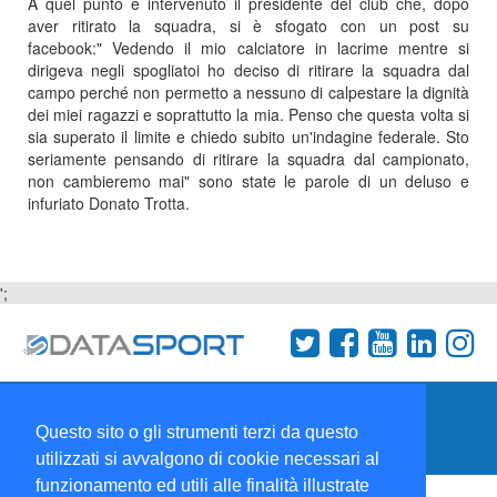
A quel punto è intervenuto il presidente del club che, dopo
aver ritirato la squadra, si è sfogato con un post su
facebook:" Vedendo il mio calciatore in lacrime mentre si
dirigeva negli spogliatoi ho deciso di ritirare la squadra dal
campo perché non permetto a nessuno di calpestare la dignità
dei miei ragazzi e soprattutto la mia. Penso che questa volta si
sia superato il limite e chiedo subito un'indagine federale. Sto
seriamente pensando di ritirare la squadra dal campionato,
non cambieremo mai" sono state le parole di un deluso e
infuriato Donato Trotta.
';
Termini e condizioni
Chi siamo
Network
Questo sito o gli strumenti terzi da questo
Collabora con noi
utilizzati si avvalgono di cookie necessari al
funzionamento ed utili alle finalità illustrate