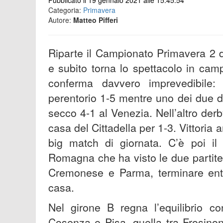
Pubblicato il 19 gennaio 2021 alle 15:45:54
Categoria:
Primavera
Autore:
Matteo Pifferi
Riparte il Campionato Primavera 2 
e subito torna lo spettacolo in cam
conferma davvero imprevedibil
perentorio 1-5 mentre uno dei due de
secco 4-1 al Venezia. Nell’altro der
casa del Cittadella per 1-3. Vittoria
big match di giornata. C’è poi il
Romagna che ha visto le due partite,
Cremonese e Parma, terminare entr
casa.
Nel girone B regna l’equilibrio c
Cosenza e Pisa, quella tra Frosino