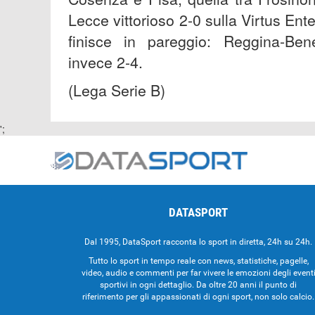
Lecce vittorioso 2-0 sulla Virtus Ent
finisce in pareggio: Reggina-Ben
invece 2-4.
(Lega Serie B)
';
DATASPORT
Dal 1995, DataSport racconta lo sport in diretta, 24h su 24h.
Tutto lo sport in tempo reale con news, statistiche, pagelle,
video, audio e commenti per far vivere le emozioni degli event
sportivi in ogni dettaglio. Da oltre 20 anni il punto di
riferimento per gli appassionati di ogni sport, non solo calcio.