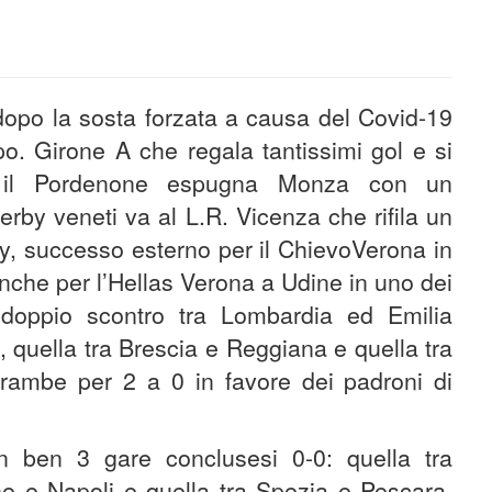
dopo la sosta forzata a causa del Covid-19
po. Girone A che regala tantissimi gol e si
e: il Pordenone espugna Monza con un
rby veneti va al L.R. Vicenza che rifila un
by, successo esterno per il ChievoVerona in
 anche per l’Hellas Verona a Udine in uno dei
 doppio scontro tra Lombardia ed Emilia
 quella tra Brescia e Reggiana e quella tra
ambe per 2 a 0 in favore dei padroni di
on ben 3 gare conclusesi 0-0: quella tra
ne e Napoli e quella tra Spezia e Pescara.