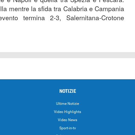
ella mentre la sfida tra Calabria e Campania
evento termina 2-3, Salernitana-Crotone
NOTIZIE
Ultime Notizie
Video Highlights
i
Video News
Sport-in-tv