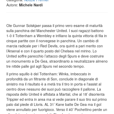
Autore:
Michele Nardi
Ole Gunnar Solskjaer passa il primo vero esame di maturità
sulla panchina del Manchester United. I suoi ragazzi battono
1-0 il Tottenham a Wembley e infilano la quinta vittoria di fila in
cinque partite con il norvegese in panchina. Un cambio di
marcia radicale per i Red Devils, ora quinti a pari merito con
l’Arsenal e con il quarto posto del Chelsea nel mirino. Lo
United soffre parecchio l’attacco degli Spurs e deve costruire
un monumento a De Gea, straordinario a neutralizzare almeno
tre nitide palle gol agli Spurs nel secondo tempo.
Il primo squillo è del Tottenham: Winks, imbeccato in
profondità da un filtrante di Son, conclude in diagonale di
sinistro ma il risultato è a metà tra il tiro in porta e l'assist al
centro dove nessuno dei suoi può raccogliere il pallone. La
risposta dello United è affidata a Martial, che al 18’ disorienta
Trippier ed entra in area ma si vede parare il suo tiro sul primo
palo dal piede di Lloris. AL 31’ Kane batte De Gea ma il gol
viene annullato per fuorigioco. Verso il 40’ Pochettino perde un