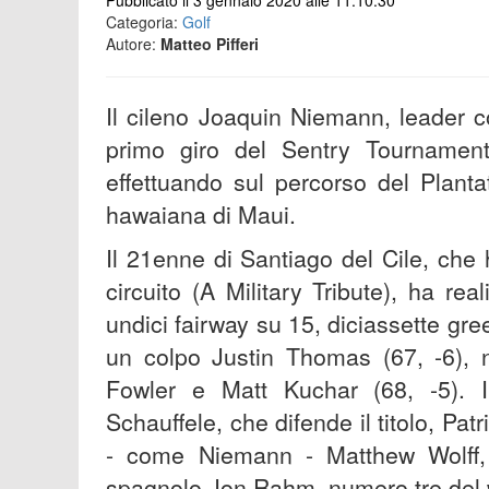
Pubblicato il 3 gennaio 2020 alle 11:10:30
Categoria:
Golf
Autore:
Matteo Pifferi
Il cileno Joaquin Niemann, leader co
primo giro del Sentry Tournamen
effettuando sul percorso del Planta
hawaiana di Maui.
Il 21enne di Santiago del Cile, che h
circuito (A Military Tribute), ha re
undici fairway su 15, diciassette g
un colpo Justin Thomas (67, -6),
Fowler e Matt Kuchar (68, -5). 
Schauffele, che difende il titolo, Pat
- come Niemann - Matthew Wolff, 2
spagnolo Jon Rahm, numero tre del 