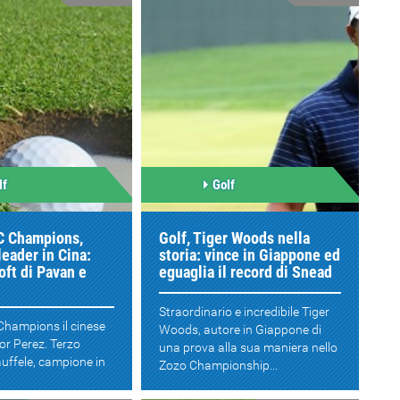
lf
Golf
 Champions,
Golf, Tiger Woods nella
leader in Cina:
storia: vince in Giappone ed
oft di Pavan e
eguaglia il record di Snead
Straordinario e incredibile Tiger
Champions il cinese
Woods, autore in Giappone di
or Perez. Terzo
una prova alla sua maniera nello
uffele, campione in
Zozo Championship...