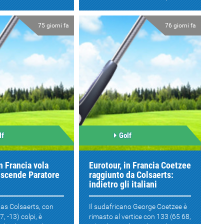
75 giorni fa
76 giorni fa
lf
Golf
n Francia vola
Eurotour, in Francia Coetzee
 scende Paratore
raggiunto da Colsaerts:
indietro gli italiani
olas Colsaerts, con
Il sudafricano George Coetzee è
, -13) colpi, è
rimasto al vertice con 133 (65 68,