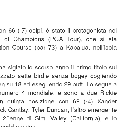
n 66 (-7) colpi, è stato il protagonista nel
t of Champions (PGA Tour), che si sta
tion Course (par 73) a Kapalua, nell’isola
a siglato lo scorso anno il primo titolo sul
alizzato sette birdie senza bogey cogliendo
reen su 18 ed eseguendo 29 putt. Lo segue a
 numero 4 mondiale, e sono a due Rickie
In quinta posizione con 69 (-4) Xander
rick Cantlay, Tyler Duncan, l’altro emergente
0enne di Simi Valley (California), e lo
world ranking,