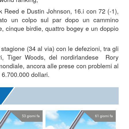
k Reed e Dustin Johnson, 16.i con 72 (-1),
nato un colpo sul par dopo un cammino
le, cinque birdie, quattro bogey e un doppio
stagione (34 al via) con le defezioni, tra gli
ari, Tiger Woods, del nordirlandese Rory
mondiale, ancora alle prese con problemi al
 6.700.000 dollari.
53 giorni fa
61 giorni fa