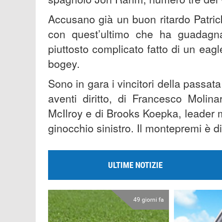
Accusano già un buon ritardo Patric
con quest’ultimo che ha guadag
piuttosto complicato fatto di un eag
bogey.
Sono in gara i vincitori della passata 
aventi diritto, di Francesco Molin
McIlroy e di Brooks Koepka, leader 
ginocchio sinistro. Il montepremi è di
ULTIME NOTIZIE
49 giorni fa