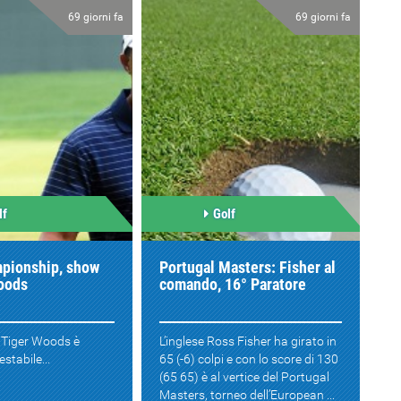
69 giorni fa
69 giorni fa
lf
Golf
pionship, show
Portugal Masters: Fisher al
Woods
comando, 16° Paratore
 Tiger Woods è
L’inglese Ross Fisher ha girato in
stabile...
65 (-6) colpi e con lo score di 130
(65 65) è al vertice del Portugal
Masters, torneo dell’European ...