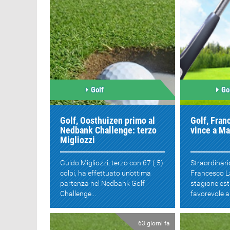
Golf
Go
Golf, Oosthuizen primo al
Golf, Fran
Nedbank Challenge: terzo
vince a Ma
Migliozzi
Guido Migliozzi, terzo con 67 (-5)
Straordinari
colpi, ha effettuato un’ottima
Francesco L
partenza nel Nedbank Golf
stagione e
Challenge...
favorevole ai
63 giorni fa