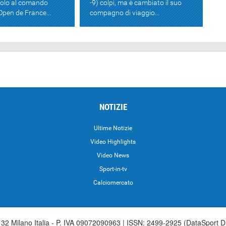
solo al comando
-9) colpi, ma è cambiato il suo
Open de France...
compagno di viaggio...
NOTIZIE
Ultime Notizie
Video Highlights
i
Video News
Sport-in-tv
Calciomercato
2 Milano Italia - P. IVA 09072090963 | ISSN: 2499-2925 (DataSport D