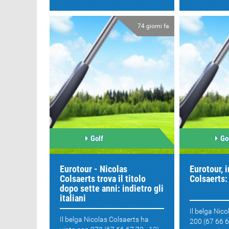
74 giorni fa
Golf
Go
Eurotour - Nicolas
Eurotour, i
Colsaerts trova il titolo
Colsaerts:
dopo sette anni: indietro gli
italiani
Il belga Nic
Il belga Nicolas Colsaerts ha
200 (67 66 67