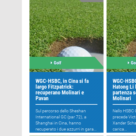
Golf
Go
WGC-HSBC, in Cina si fa
WGC-HSBC
largo Fitzpatrick:
Hatong Li 
recuperano Molinari e
partenza s
Pavan
Molinari
Sul percorso dello Sheshan
Nello HSBC 
International GC (par 72), a
precede Vict
Shanghai in Cina, hanno
Xander Scha
recuperato i due azzurri in gara...
carica...