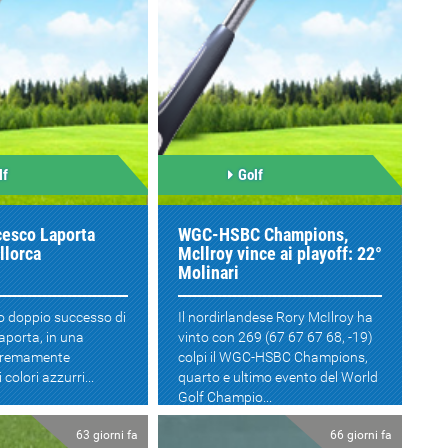
lf
Golf
cesco Laporta
WGC-HSBC Champions,
llorca
Mcllroy vince ai playoff: 22°
Molinari
o doppio successo di
Il nordirlandese Rory McIlroy ha
aporta, in una
vinto con 269 (67 67 67 68, -19)
stremamente
colpi il WGC-HSBC Champions,
 colori azzurri...
quarto e ultimo evento del World
Golf Champio...
63 giorni fa
66 giorni fa