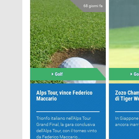
68 giorni fa
Golf
Go
Alps Tour, vince Federico
Zozo Cham
Maccario
di Tiger 
Trionfo italiano nell’Alps Tour
In Giappone
Grand Final, la gara conclusiva
ancora inarre
dell’Alps Tour, con il torneo vinto
da Federico Maccario...