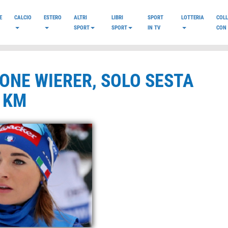
E
CALCIO
ESTERO
ALTRI
LIBRI
SPORT
LOTTERIA
COL
SPORT
SPORT
IN TV
CON 
IONE WIERER, SOLO SESTA
 KM