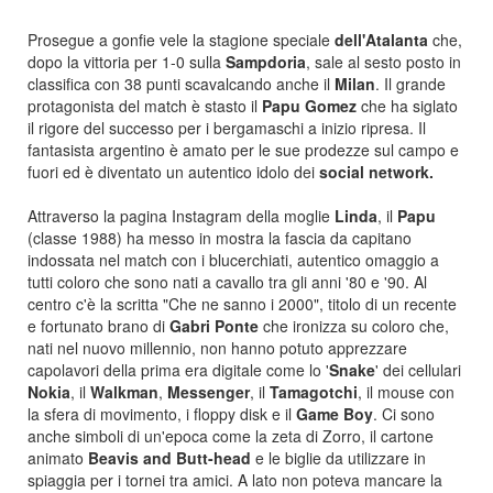
Prosegue a gonfie vele la stagione speciale
dell'Atalanta
che,
dopo la vittoria per 1-0 sulla
Sampdoria
, sale al sesto posto in
classifica con 38 punti scavalcando anche il
Milan
. Il grande
protagonista del match è stasto il
Papu Gomez
che ha siglato
il rigore del successo per i bergamaschi a inizio ripresa. Il
fantasista argentino è amato per le sue prodezze sul campo e
fuori ed è diventato un autentico idolo dei
social network.
Attraverso la pagina Instagram della moglie
Linda
, il
Papu
(classe 1988) ha messo in mostra la fascia da capitano
indossata nel match con i blucerchiati, autentico omaggio a
tutti coloro che sono nati a cavallo tra gli anni '80 e '90. Al
centro c'è la scritta "Che ne sanno i 2000", titolo di un recente
e fortunato brano di
Gabri Ponte
che ironizza su coloro che,
nati nel nuovo millennio, non hanno potuto apprezzare
capolavori della prima era digitale come lo '
Snake
' dei cellulari
Nokia
, il
Walkman
,
Messenger
, il
Tamagotchi
, il mouse con
la sfera di movimento, i floppy disk e il
Game Boy
. Ci sono
anche simboli di un'epoca come la zeta di Zorro, il cartone
animato
Beavis and Butt-head
e le biglie da utilizzare in
spiaggia per i tornei tra amici. A lato non poteva mancare la