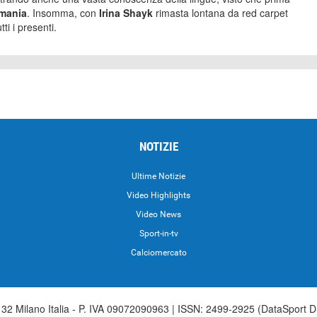
mania
. Insomma, con
Irina Shayk
rimasta lontana da red carpet
ti i presenti.
NOTIZIE
Ultime Notizie
Video Highlights
i
Video News
Sport-in-tv
Calciomercato
2 Milano Italia - P. IVA 09072090963 | ISSN: 2499-2925 (DataSport D