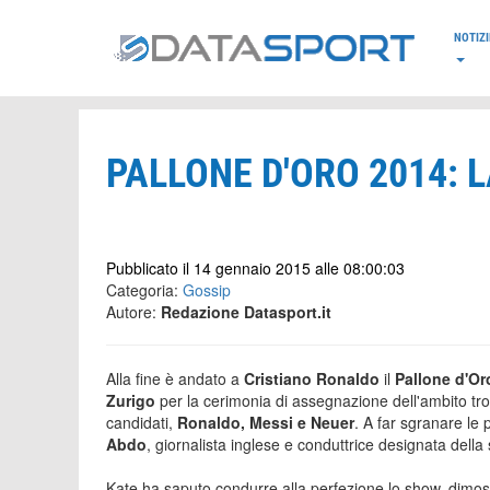
*/
NOTIZI
PALLONE D'ORO 2014: L
Pubblicato il 14 gennaio 2015 alle 08:00:03
Categoria:
Gossip
Autore:
Redazione Datasport.it
Alla fine è andato a
Cristiano Ronaldo
il
Pallone d'Or
Zurigo
per la cerimonia di assegnazione dell'ambito trofe
candidati,
Ronaldo, Messi e Neuer
. A far sgranare le 
Abdo
, giornalista inglese e conduttrice designata della 
Kate ha saputo condurre alla perfezione lo show, dimo