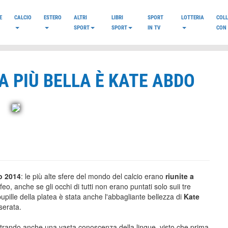
E
CALCIO
ESTERO
ALTRI
LIBRI
SPORT
LOTTERIA
COL
SPORT
SPORT
IN TV
CON 
A PIÙ BELLA È KATE ABDO
o 2014
: le più alte sfere del mondo del calcio erano
riunite a
o, anche se gli occhi di tutti non erano puntati solo suii tre
pupille della platea è stata anche l'abbagliante bellezza di
Kate
serata.
strando anche una vasta conoscenza della lingue, visto che prima