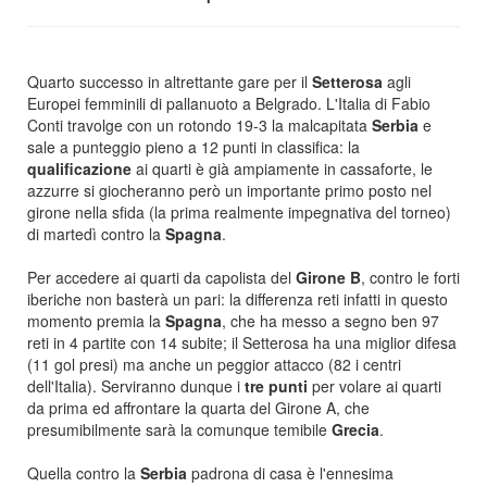
Quarto successo in altrettante gare per il
Setterosa
agli
Europei femminili di pallanuoto a Belgrado. L'Italia di Fabio
Conti travolge con un rotondo 19-3 la malcapitata
Serbia
e
sale a punteggio pieno a 12 punti in classifica: la
qualificazione
ai quarti è già ampiamente in cassaforte, le
azzurre si giocheranno però un importante primo posto nel
girone nella sfida (la prima realmente impegnativa del torneo)
di martedì contro la
Spagna
.
Per accedere ai quarti da capolista del
Girone B
, contro le forti
iberiche non basterà un pari: la differenza reti infatti in questo
momento premia la
Spagna
, che ha messo a segno ben 97
reti in 4 partite con 14 subite; il Setterosa ha una miglior difesa
(11 gol presi) ma anche un peggior attacco (82 i centri
dell'Italia). Serviranno dunque i
tre punti
per volare ai quarti
da prima ed affrontare la quarta del Girone A, che
presumibilmente sarà la comunque temibile
Grecia
.
Quella contro la
Serbia
padrona di casa è l'ennesima