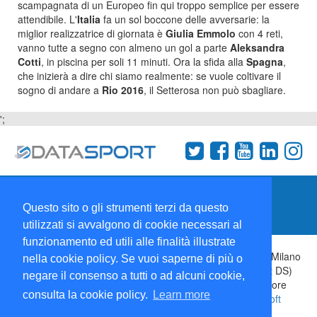
scampagnata di un Europeo fin qui troppo semplice per essere
attendibile. L'
Italia
fa un sol boccone delle avversarie: la
miglior realizzatrice di giornata è
Giulia Emmolo
con 4 reti,
vanno tutte a segno con almeno un gol a parte
Aleksandra
Cotti
, in piscina per soli 11 minuti. Ora la sfida alla
Spagna
,
che inizierà a dire chi siamo realmente: se vuole coltivare il
sogno di andare a
Rio 2016
, il Setterosa non può sbagliare.
';
Termini e condizioni
Chi siamo
Network
Questo sito o gli strumenti terzi da questo
Collabora con noi
utilizzati si avvalgono di cookie necessari al
funzionamento ed utili alle finalità illustrate
Copyright 1995-2026 ©
Wise Srl
Via Palmanova 8 20132 Milano
nella cookie policy. Se vuoi saperne di più o
Italia - P. IVA 09072090963 | ISSN: 2499-2925 (DataSport DS)
negare il consenso a tutti o ad alcuni cookie,
Informazioni e richieste di pubblicità:
Commerciale
| Direttore
consulta la cookie policy.
Learn more
Responsabile:
Sergio Angelo Chiesa
| Developed By:
P-Soft
Testata registrata presso il Tribunale di Milano: DataSport