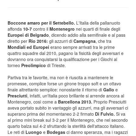
Boccone amaro per il Settebello.
L'Italia della pallanuoto
affonda
10-7
contro il
Montenegro
nei quarti di finale degli
Europei di Belgrado
, dicendo addio alla semifinale e al pass
diretto per
Rio 2016:
gli azzurri di
Campagna
, che tra
Mondiali ed Europei
erano sempre arrivati tra le prime
quattro squadre dal 2010, pagano la fisicità degli avversari e
dovranno ora conquistarsi la qualificazione per i Giochi al
torneo
Preolimpico
di Trieste.
Partiva tra le favorite, ma non è riuscita a mantenere le
promesse, complice forse un girone troppo soft e un ottavo
finale altrettanto semplice: nonostante il ritorno di
Gallo
e
Presciutti
, infatti, un'Italia poco brillante si arrende ancora al
Montenegro, così come a
Barcellona 2013.
Proprio Presciutti
aveva portato subito in vantaggio gli azzurri, ma gli avversari ci
superano prima del momentaneo 2-2 firmato
Di Fulvio.
Si va
al primo mini break sul 3-2 per il Montenegro, che nel secondo
quarto balza sul 4-2 sfruttando la sterilità dell'attacco italiano.
Le reti di
Luongo
e
Bodegas
ci danno speranza, ma i ragazzi