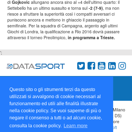
di
Gojkovic
allungano ancora sino al +4 dell'ultimo quarto: il
Settebello ha un ultimo sussulto e torna sul
-2 (7-9)
, ma non
riesce a sfruttare la superiorità così i compatti avversari ci
puniscono ancora e mettono in ghiaccio il passaggio in
semifinale. Per la squadra di Campagna, argento agli ultimi
Giochi di Londra, la qualificazione a Rio 2016 dovrà passare
attraverso il torneo Preolimpico,
in programma a Trieste.
';
Termini e condizioni
Chi siamo
Network
Questo sito o gli strumenti terzi da questo
Collabora con noi
utilizzati si avvalgono di cookie necessari al
funzionamento ed utili alle finalità illustrate
Copyright 1995-2026 ©
Wise Srl
Via Palmanova 8 20132 Milano
nella cookie policy. Se vuoi saperne di più o
Italia - P. IVA 09072090963 | ISSN: 2499-2925 (DataSport DS)
negare il consenso a tutti o ad alcuni cookie,
Informazioni e richieste di pubblicità:
Commerciale
| Direttore
consulta la cookie policy.
Learn more
Responsabile:
Sergio Angelo Chiesa
| Developed By:
P-Soft