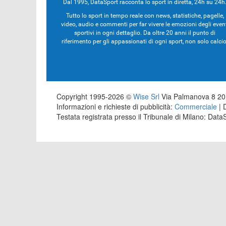
Dal 1995, DataSport racconta lo sport in diretta, 24h su 24h
Tutto lo sport in tempo reale con news, statistiche, pagelle,
video, audio e commenti per far vivere le emozioni degli even
sportivi in ogni dettaglio. Da oltre 20 anni il punto di
riferimento per gli appassionati di ogni sport, non solo calcio
Copyright 1995-2026 ©
Wise Srl
Via Palmanova 8 201
Informazioni e richieste di pubblicità:
Commerciale
| 
Testata registrata presso il Tribunale di Milano: Dat