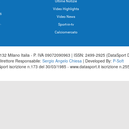
.
Ultime Notizie
Video Highlights
ti
Video News
.
Sport-in-tv
Calciomercato
32 Milano Italia - P. IVA 09072090963 | ISSN: 2499-2925 (DataSport 
Direttore Responsabile:
Sergio Angelo Chiesa
| Developed By:
P-Soft
aSport iscrizione n.173 del 30/03/1985 - www.datasport.it iscrizione n.2