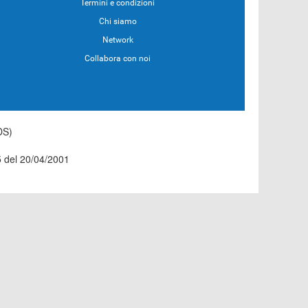
Termini e condizioni
Chi siamo
Network
Collabora con noi
DS)
55 del 20/04/2001