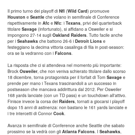
Il primo turno dei playoff di
Nfl
(
Wild
Card
) promuove
Houston
e
Seattle
che volano in semifinale di Conference
rispettivamente in
Afc
e
Nfc
: i
Texans
, privi del quarterback
titolare
Savage
(infortunato), si affidano a Osweiler e si
impongono 27-14 sugli
Oakland
Raiders
. Tutto facile anche
per i
Seahawks
che battono 26-6 i
Detroit Lions
e
festeggiano la decima vittoria casalinga di fila in post-season:
ora se la vedranno con i
Falcons
.
La risposta che ci si attendeva nel momento più importante:
Brock
Osweiler
, che non veniva schierato titolare dallo scorso
18 dicembre, torna protagonista per il forfait di Tom
Savage
e
prende per mano i Texans trascinandoli a un successo in
postseason che mancava addirittura dal 2012. Per Osweiler
168 yards lanciate (con un TD pass) e un touchdown all'attivo.
Finisce invece la corsa dei
Raiders
, tornati a giocarsi i playoff
dopo 15 anni di astinenza: non bastano le 161 yards lanciate e
i tre intercetti di Connor
Cook
.
Avanza in semifinale di Conference anche Seattle che sabato
prossimo se la vedrà con gli
Atlanta Falcons
. I
Seahawks
,