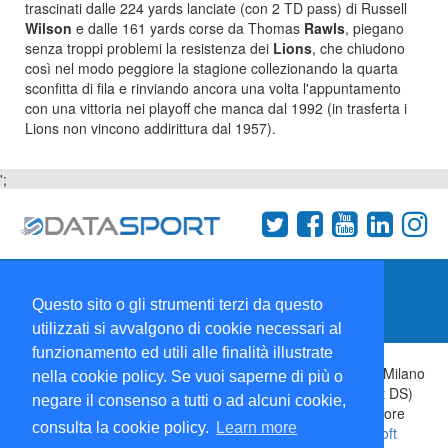
trascinati dalle 224 yards lanciate (con 2 TD pass) di Russell
Wilson
e dalle 161 yards corse da Thomas
Rawls
, piegano
senza troppi problemi la resistenza dei
Lions
, che chiudono
così nel modo peggiore la stagione collezionando la quarta
sconfitta di fila e rinviando ancora una volta l'appuntamento
con una vittoria nei playoff che manca dal 1992 (in trasferta i
Lions non vincono addirittura dal 1957).
';
Termini e condizioni
Chi siamo
Network
Questo sito o gli strumenti terzi da questo
Collabora con noi
utilizzati si avvalgono di cookie necessari al
funzionamento ed utili alle finalità illustrate
Copyright 1995-2026 ©
Wise Srl
Via Palmanova 8 20132 Milano
nella cookie policy. Se vuoi saperne di più o
Italia - P. IVA 09072090963 | ISSN: 2499-2925 (DataSport DS)
negare il consenso a tutti o ad alcuni cookie,
Informazioni e richieste di pubblicità:
Commerciale
| Direttore
consulta la cookie policy.
Learn more
Responsabile:
Sergio Angelo Chiesa
| Developed By:
P-Soft