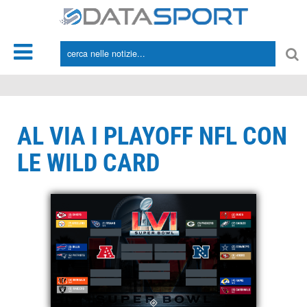
*/
AL VIA I PLAYOFF NFL CON
LE WILD CARD