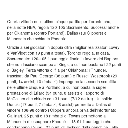
Quarta vittoria nelle ultime cinque partite per Toronto che,
nella notte NBA, regola 120-105 Sacramento. Successi anche
per Oklahoma (contro Portland), Dallas (sui Clippers) e
Minnesota che schianta Phoenix.
Grazie a sei giocatori in doppia cifra (miglior realizzatori Lowry
e VanVleet con 19 punti a testa), Toronto regola, in casa,
Sacramento: 120-105 il punteggio finale in favore dei Raptors
che non lasciano scampo ai Kings, a cui non bastano i 22 punti
di Bagley. Terza vittoria di fila per Oklahoma: i Thunder,
trascinati da Paul George (38 punti) e Russell Westbrook (29
punti, 14 assist, 10 rimbalzi) impongono la seconda sconfitta
nelle ultime cinque a Portland, a cui non basta la super-
prestazione di Lillard (34 punti, 8 assist) e l'apporto di
McCollum che chiude con 31 punti (7/12 da tre). Un solido
Doncic (17 punti, 7 rimbalzi, 6 assist) permette a Dallas di
vincere 106-98 contro i Clippers ancora priva dell'infortunato
Gallinari. 25 punti e 18 rimbalzi di Towns permettono a
Minnesota di espugnare Phoenix: 118-91 il punteggio che
condannano i Suns - 27 punti di Jackson dalla panchina - alla