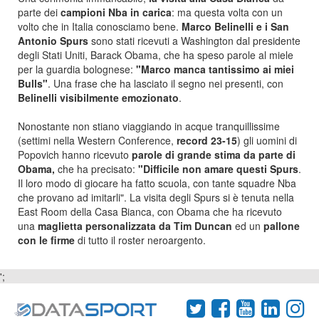
parte dei
campioni Nba in carica
: ma questa volta con un
volto che in Italia conosciamo bene.
Marco Belinelli e i San
Antonio Spurs
sono stati ricevuti a Washington dal presidente
degli Stati Uniti, Barack Obama, che ha speso parole al miele
per la guardia bolognese:
"Marco manca tantissimo ai miei
Bulls"
. Una frase che ha lasciato il segno nei presenti, con
Belinelli visibilmente emozionato
.
Nonostante non stiano viaggiando in acque tranquillissime
(settimi nella Western Conference,
record 23-15
) gli uomini di
Popovich hanno ricevuto
parole di grande stima da parte di
Obama,
che ha precisato:
"Difficile non amare questi Spurs
.
Il loro modo di giocare ha fatto scuola, con tante squadre Nba
che provano ad imitarli". La visita degli Spurs si è tenuta nella
East Room della Casa Bianca, con Obama che ha ricevuto
una
maglietta personalizzata da Tim Duncan
ed un
pallone
con le firme
di tutto il roster neroargento.
';