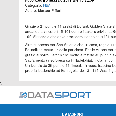
Pubblicato il 3 febbraio 2019 alle 10:22:09
Categoria:
NBA
Autore:
Matteo Pifferi
Grazie a 21 punti e 11 assist di Durant, Golden State si ri
andando a vincere 115-101 contro i Lakers privi di LeB
106 Minnesota che deve arrendersi nonostante i 31 punt
Altro successo per San Antonio che, in casa, regola 11
Belinelli ne mette 17 dalla panchina. Facile vittoria p
grazie al solito Harden che mette a referto 43 punti e 1
Sacramento (a sorpresa su Philadelphia), Indiana (con 
Un Doncic da 35 punti e 11 rimbalzi, invece, trascina D
propria leadership ad Est regolando 131-115 Washingt
';
DATASPORT