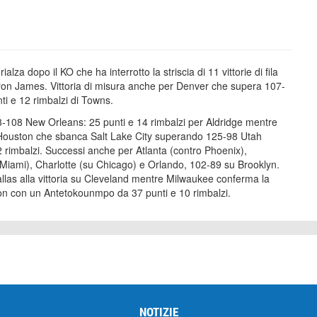
alza dopo il KO che ha interrotto la striscia di 11 vittorie di fila
ron James. Vittoria di misura anche per Denver che supera 107-
i e 12 rimbalzi di Towns.
3-108 New Orleans: 25 punti e 14 rimbalzi per Aldridge mentre
er Houston che sbanca Salt Lake City superando 125-98 Utah
2 rimbalzi. Successi anche per Atlanta (contro Phoenix),
Miami), Charlotte (su Chicago) e Orlando, 102-89 su Brooklyn.
allas alla vittoria su Cleveland mentre Milwaukee conferma la
on con un Antetokounmpo da 37 punti e 10 rimbalzi.
NOTIZIE