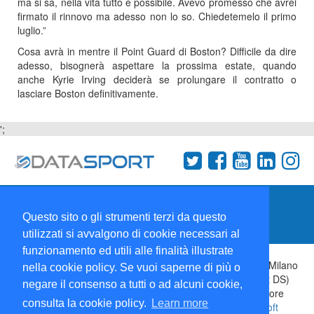
ma si sa, nella vita tutto è possibile. Avevo promesso che avrei
firmato il rinnovo ma adesso non lo so. Chiedetemelo il primo
luglio.”
Cosa avrà in mentre il Point Guard di Boston? Difficile da dire
adesso, bisognerà aspettare la prossima estate, quando
anche Kyrie Irving deciderà se prolungare il contratto o
lasciare Boston definitivamente.
';
Termini e condizioni
Chi siamo
Network
Questo sito o gli strumenti terzi da questo
Collabora con noi
utilizzati si avvalgono di cookie necessari al
funzionamento ed utili alle finalità illustrate
Copyright 1995-2026 ©
Wise Srl
Via Palmanova 8 20132 Milano
nella cookie policy. Se vuoi saperne di più o
Italia - P. IVA 09072090963 | ISSN: 2499-2925 (DataSport DS)
negare il consenso a tutti o ad alcuni cookie,
Informazioni e richieste di pubblicità:
Commerciale
| Direttore
consulta la cookie policy.
Learn more
Responsabile:
Sergio Angelo Chiesa
| Developed By:
P-Soft