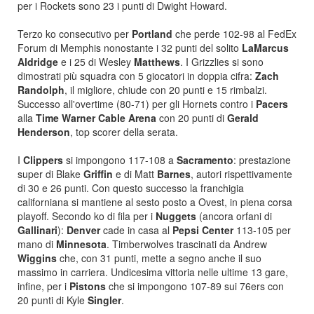
per i Rockets sono 23 i punti di Dwight Howard.
Terzo ko consecutivo per
Portland
che perde 102-98 al FedEx
Forum di Memphis nonostante i 32 punti del solito
LaMarcus
Aldridge
e i 25 di Wesley
Matthews
. I Grizzlies si sono
dimostrati più squadra con 5 giocatori in doppia cifra:
Zach
Randolph
, il migliore, chiude con 20 punti e 15 rimbalzi.
Successo all'overtime (80-71) per gli Hornets contro i
Pacers
alla
Time Warner Cable Arena
con 20 punti di
Gerald
Henderson
, top scorer della serata.
I
Clippers
si impongono 117-108 a
Sacramento
: prestazione
super di Blake
Griffin
e di Matt
Barnes
, autori rispettivamente
di 30 e 26 punti. Con questo successo la franchigia
californiana si mantiene al sesto posto a Ovest, in piena corsa
playoff. Secondo ko di fila per i
Nuggets
(ancora orfani di
Gallinari
):
Denver
cade in casa al
Pepsi Center
113-105 per
mano di
Minnesota
. Timberwolves trascinati da Andrew
Wiggins
che, con 31 punti, mette a segno anche il suo
massimo in carriera. Undicesima vittoria nelle ultime 13 gare,
infine, per i
Pistons
che si impongono 107-89 sui 76ers con
20 punti di Kyle
Singler
.