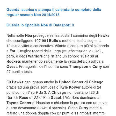
Guarda, scarica e stampa il calendario completo della
regular season Nba 2014/2015
Guarda lo Speciale Nba di Datasport.it
Nella notte
Nba
prosegue senza sosta il cammino degli
Hawks
che sconfiggono 107-99 i
Bulls
e mettono così a segno la
12esima vittoria consecutiva. Atlanta è sempre più al comando
a
Est
. Il miglior record della Lega (32 affermazioni e 6 ko) ,
però, è degli
Warriors
che rifilano un sonoro 131-106 ai
Rockets
mantenendo saldamente la vetta della classifica a
Ovest
. Protagonisti dell’incontro sono
Thompson
e
Curry
con
27 punti a testa.
Gli
Hawks
espugnano anche lo
United Center di Chicago
grazie ad una prova sontuosa di
Kyle Korver
autore di 24
punti con un 7 su 9 da 3. A
Chicago
non bastano i 23 di
Derrick
Rose
e i 22 di Pau
Gasol
. I Warriors dominano al
Toyota Center
di Houston e chiudono la pratica con un terzo
quarto devastante (38-21 il parziale). Steph
Curry
mette a
referto una doppia doppia con 27 punti e 11 rimbalzi mentre