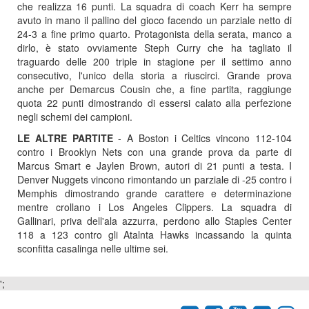
che realizza 16 punti. La squadra di coach Kerr ha sempre
avuto in mano il pallino del gioco facendo un parziale netto di
24-3 a fine primo quarto. Protagonista della serata, manco a
dirlo, è stato ovviamente Steph Curry che ha tagliato il
traguardo delle 200 triple in stagione per il settimo anno
consecutivo, l'unico della storia a riuscirci. Grande prova
anche per Demarcus Cousin che, a fine partita, raggiunge
quota 22 punti dimostrando di essersi calato alla perfezione
negli schemi dei campioni.
LE ALTRE PARTITE
- A Boston i Celtics vincono 112-104
contro i Brooklyn Nets con una grande prova da parte di
Marcus Smart e Jaylen Brown, autori di 21 punti a testa. I
Denver Nuggets vincono rimontando un parziale di -25 contro i
Memphis dimostrando grande carattere e determinazione
mentre crollano i Los Angeles Clippers. La squadra di
Gallinari, priva dell'ala azzurra, perdono allo Staples Center
118 a 123 contro gli Atalnta Hawks incassando la quinta
sconfitta casalinga nelle ultime sei.
';