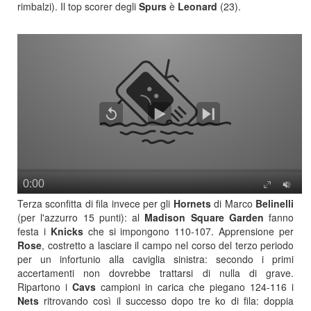
rimbalzi). Il top scorer degli
Spurs
è
Leonard
(23).
Terza sconfitta di fila invece per gli
Hornets
di Marco
Belinelli
(per l'azzurro 15 punti): al
Madison Square Garden
fanno
festa i
Knicks
che si impongono 110-107. Apprensione per
Rose
, costretto a lasciare il campo nel corso del terzo periodo
per un infortunio alla caviglia sinistra: secondo i primi
accertamenti non dovrebbe trattarsi di nulla di grave.
Ripartono i
Cavs
campioni in carica che piegano 124-116 i
Nets
ritrovando così il successo dopo tre ko di fila: doppia