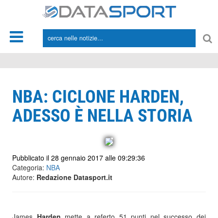
*/
NBA: CICLONE HARDEN,
ADESSO È NELLA STORIA
Pubblicato il 28 gennaio 2017 alle 09:29:36
Categoria:
NBA
Autore:
Redazione Datasport.it
James
Harden
mette a referto 51 punti nel successo dei