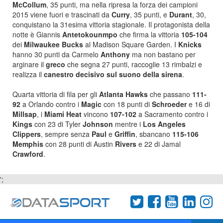
McCollum
, 35 punti, ma nella ripresa la forza dei campioni
2015 viene fuori e trascinati da
Curry
, 35 punti, e
Durant
, 30,
conquistano la 31esima vittoria stagionale. Il protagonista della
notte è Giannis
Antetokounmpo
che firma la vittoria
105-104
dei
Milwaukee Bucks
al Madison Square Garden. I
Knicks
hanno 30 punti da Carmelo
Anthony
ma non bastano per
arginare il
greco
che segna 27 punti, raccoglie 13 rimbalzi e
realizza il
canestro decisivo sul suono della sirena
.
Quarta vittoria di fila per gli
Atlanta Hawks
che passano
111-
92
a Orlando contro i
Magic
con 18 punti di
Schroeder
e 16 di
Millsap
, i
Miami Heat
vincono
107-102
a Sacramento contro i
Kings
con 23 di Tyler
Johnson
mentre i
Los Angeles
Clippers
, sempre senza
Paul
e
Griffin
, sbancano
115-106
Memphis
con 28 punti di Austin
Rivers
e 22 di Jamal
Crawford
.
';