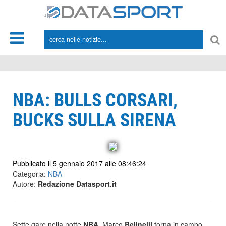
*/
NBA: BULLS CORSARI,
BUCKS SULLA SIRENA
Pubblicato il 5 gennaio 2017 alle 08:46:24
Categoria:
NBA
Autore:
Redazione Datasport.it
Sette gare nella notte
NBA
. Marco
Belinelli
torna in campo