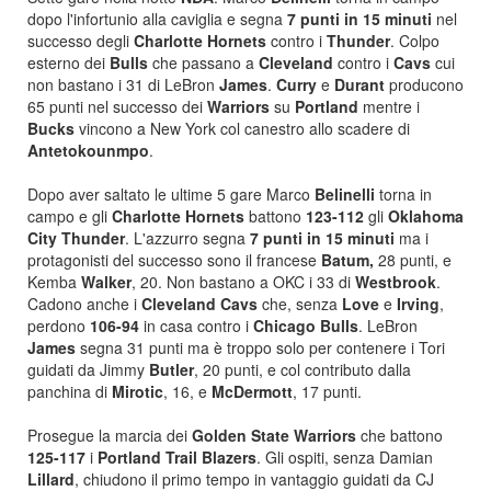
dopo l'infortunio alla caviglia e segna
7 punti in 15 minuti
nel
successo degli
Charlotte Hornets
contro i
Thunder
. Colpo
esterno dei
Bulls
che passano a
Cleveland
contro i
Cavs
cui
non bastano i 31 di LeBron
James
.
Curry
e
Durant
producono
65 punti nel successo dei
Warriors
su
Portland
mentre i
Bucks
vincono a New York col canestro allo scadere di
Antetokounmpo
.
Dopo aver saltato le ultime 5 gare Marco
Belinelli
torna in
campo e gli
Charlotte Hornets
battono
123-112
gli
Oklahoma
City Thunder
. L'azzurro segna
7 punti in 15 minuti
ma i
protagonisti del successo sono il francese
Batum,
28 punti, e
Kemba
Walker
, 20. Non bastano a OKC i 33 di
Westbrook
.
Cadono anche i
Cleveland Cavs
che, senza
Love
e
Irving
,
perdono
106-94
in casa contro i
Chicago Bulls
. LeBron
James
segna 31 punti ma è troppo solo per contenere i Tori
guidati da Jimmy
Butler
, 20 punti, e col contributo dalla
panchina di
Mirotic
, 16, e
McDermott
, 17 punti.
Prosegue la marcia dei
Golden State Warriors
che battono
125-117
i
Portland Trail Blazers
. Gli ospiti, senza Damian
Lillard
, chiudono il primo tempo in vantaggio guidati da CJ