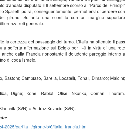
onto d’andata disputato il 6 settembre scorso al “Parco dei Principi”
ano Spalletti potrà, conseguentemente, permettersi di perdere con
el girone. Soltanto una sconfitta con un margine superiore
differenza reti generale.
e la certezza del passaggio del turno. L’Italia ha ottenuto il pass
na sofferta affermazione sul Belgio per 1-0 in virtù di una rete
to anche dalla Francia nonostante il deludente pareggio interno a
lino di coda Israele.
Bastoni; Cambiaso, Barella, Locatelli, Tonali, Dimarco; Maldini;
liba, Digne; Koné, Rabiot; Olise, Nkunku, Coman; Thuram.
z Klancnik (SVN) e Andraz Kovacic (SVN).
nte:
4-2025/partita_t/girone-b/6/italia_francia.html