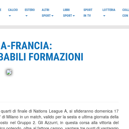
E
CALCIO
ESTERO
ALTRI
LIBRI
SPORT
LOTTERIA
COL
SPORT
SPORT
IN TV
CON 
IA-FRANCIA:
BABILI FORMAZIONI
i quarti di finale di Nations League A, si sfideranno domenica 17
i Milano in un match, valido per la sesta e ultima giornata della
osto nel Gruppo 2. Gli Azzurri, in questa corsa alla vittoria del
co potendo, oltre al fattore campo, vantare tre punti di vantaggio