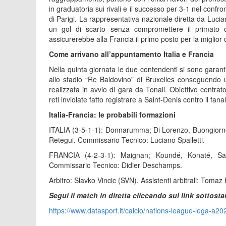
in graduatoria sui rivali e il successo per 3-1 nel confr
di Parigi. La rappresentativa nazionale diretta da Luci
un gol di scarto senza compromettere il primato d
assicurerebbe alla Francia il primo posto per la miglior 
Come arrivano all’appuntamento Italia e Francia
Nella quinta giornata le due contendenti si sono garantit
allo stadio “Re Baldovino” di Bruxelles conseguendo u
realizzata in avvio di gara da Tonali. Obiettivo centra
reti inviolate fatto registrare a Saint-Denis contro il fana
Italia-Francia: le probabili formazioni
ITALIA (3-5-1-1): Donnarumma; Di Lorenzo, Buongiorno, 
Retegui. Commissario Tecnico: Luciano Spalletti.
FRANCIA (4-2-3-1): Maignan; Koundé, Konaté, Sa
Commissario Tecnico: Didier Deschamps.
Arbitro: Slavko Vincic (SVN). Assistenti arbitrali: Toma
Segui il match in diretta cliccando sul link sottosta
https://www.datasport.it/calcio/nations-league-lega-a202