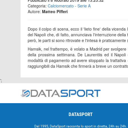
Pubblicato il 8 febbraio 2019 alle 13:25:32
Categoria:
Calciomercato - Serie A
Autore:
Matteo Pifferi
Dopo il colpo di scena, ecco il 'lieto fine' della vicend
del Napoli che, di fatto, annunciava l'interruzione della
però, le parti si sono ritrovate e l'intesa è praticament
Hamsik, nel frattempo, è volato a Madrid per svolgere le 
della prossima settimana. De Laurentiis ed il Napoli
modalità di pagamento ad avere stoppato la trattativa 
raggiungibili da Hamsik che firmerà a breve un contratto 
';
DATASPORT
Dal 1995, DataSport racconta lo sport in diretta, 24h su 24h.