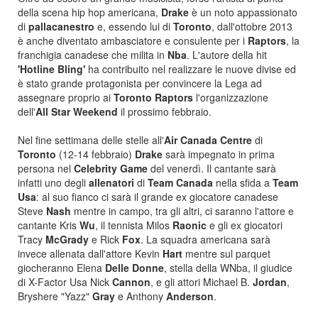
della scena hip hop americana,
Drake
è un noto appassionato
di
pallacanestro
e, essendo lui di
Toronto
, dall'ottobre 2013
è anche diventato ambasciatore e consulente per i
Raptors
, la
franchigia canadese che milita in
Nba
. L'autore della hit
'Hotline Bling'
ha contribuito nel realizzare le nuove divise ed
è stato grande protagonista per convincere la Lega ad
assegnare proprio ai
Toronto Raptors
l'organizzazione
dell'
All Star Weekend
il prossimo febbraio.
Nel fine settimana delle stelle all'
Air Canada Centre
di
Toronto
(12-14 febbraio)
Drake
sarà impegnato in prima
persona nel
Celebrity Game
del venerdì. Il cantante sarà
infatti uno degli
allenatori
di
Team Canada
nella sfida a
Team
Usa
: al suo fianco ci sarà il grande ex giocatore canadese
Steve
Nash
mentre in campo, tra gli altri, ci saranno l'attore e
cantante Kris
Wu
, il tennista Milos
Raonic
e gli ex giocatori
Tracy
McGrady
e Rick
Fox
. La squadra americana sarà
invece allenata dall'attore Kevin
Hart
mentre sul parquet
giocheranno Elena
Delle Donne
, stella della WNba, il giudice
di X-Factor Usa Nick
Cannon
, e gli attori Michael B.
Jordan
,
Bryshere "Yazz"
Gray
e Anthony
Anderson
.