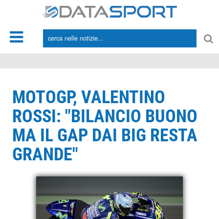
*/
MOTOGP, VALENTINO
ROSSI: "BILANCIO BUONO
MA IL GAP DAI BIG RESTA
GRANDE"