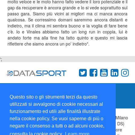
molto veloce e le moto hanno fatto vedere il loro potenziale e il
gap da recuperare è ancora grande e lo si vede soprattutto sul
passo gara. Siamo più vicini ai migliori ma ci manca ancora
qualcosa. Se corressimo domani saremmo ancora distanti e
indietro, ma il clima mi sembra buono e la voglia di fare bene
c'è. Io e Vinales abbiamo fatto un long run in coppia, lui è
andato forte ma alla fine ha fatto quinto e questo mi lascia
riflettere che siamo ancora un po' indietro".
';
Termini e condizioni
Chi siamo
Network
Questo sito o gli strumenti terzi da questo
Collabora con noi
utilizzati si avvalgono di cookie necessari al
funzionamento ed utili alle finalità illustrate
Copyright 1995-2026 ©
Wise Srl
Via Palmanova 8 20132 Milano
nella cookie policy. Se vuoi saperne di più o
Italia - P. IVA 09072090963 | ISSN: 2499-2925 (DataSport DS)
negare il consenso a tutti o ad alcuni cookie,
Informazioni e richieste di pubblicità:
Commerciale
| Direttore
consulta la cookie policy.
Learn more