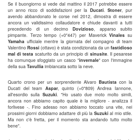
Se il buongiorno si vede dal mattino il 2017 potrebbe essere
un anno ricco di soddisfazioni per la
Ducati
.
Stoner
, pur
avendo abbandonato le corse nel 2012, dimostra di essere
ancora un validissimo collaudatore e chiude davanti a tutti
precedendo di un decimo
Dovizioso
, apparso subito
pimpante. Terzo tempo (+0"447) per Maverick
Vinales
su
Yamaha
ufficiale mentre la giornata del compagno di team
Valentino
Rossi
(ottavo) è stata condizionata da un
fastidioso
mal di testa
scaturito da un principio di
sinusite
. Il pesarese
ha comunque sfoggiato un casco "
invernale
" con l'immagine
della sua
Tavullia
imbiancata sotto la neve.
Quarto crono per un sorprendente Alvaro
Bautista
con la
Ducati del team
Aspar
, quinto (+0"809) Andrea Iannone,
all'esordio sulla
Suzuki
. "Ho usato due moto molto simili,
ancora non abbiamo capito quale è la migliore - analizza il
forlivese -. Fino adesso non abbiamo toccato una vite, nei
prossimi giorni dobbiamo adattare di più la
Suzuki
al mio stile.
Ma non c'è fretta, per il momento sta andando tutto molto
bene".