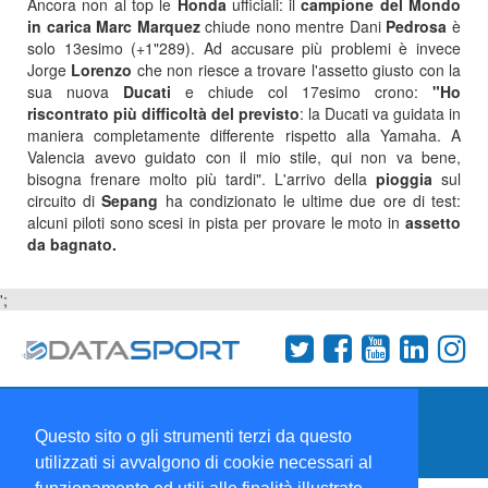
Ancora non al top le
Honda
ufficiali: il
campione del Mondo
in carica Marc Marquez
chiude nono mentre Dani
Pedrosa
è
solo 13esimo (+1"289). Ad accusare più problemi è invece
Jorge
Lorenzo
che non riesce a trovare l'assetto giusto con la
sua nuova
Ducati
e chiude col 17esimo crono:
"Ho
riscontrato più difficoltà del previsto
: la Ducati va guidata in
maniera completamente differente rispetto alla Yamaha. A
Valencia avevo guidato con il mio stile, qui non va bene,
bisogna frenare molto più tardi". L'arrivo della
pioggia
sul
circuito di
Sepang
ha condizionato le ultime due ore di test:
alcuni piloti sono scesi in pista per provare le moto in
assetto
da bagnato.
';
Termini e condizioni
Chi siamo
Network
Questo sito o gli strumenti terzi da questo
Collabora con noi
utilizzati si avvalgono di cookie necessari al