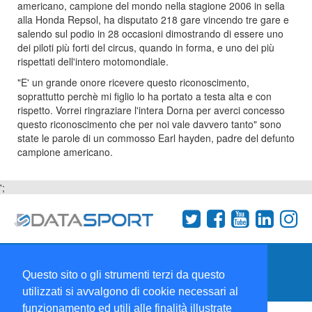
americano, campione del mondo nella stagione 2006 in sella
alla Honda Repsol, ha disputato 218 gare vincendo tre gare e
salendo sul podio in 28 occasioni dimostrando di essere uno
dei piloti più forti del circus, quando in forma, e uno dei più
rispettati dell'intero motomondiale.
"E' un grande onore ricevere questo riconoscimento,
soprattutto perchè mi figlio lo ha portato a testa alta e con
rispetto. Vorrei ringraziare l'intera Dorna per averci concesso
questo riconoscimento che per noi vale davvero tanto" sono
state le parole di un commosso Earl hayden, padre del defunto
campione americano.
';
Termini e condizioni
Chi siamo
Network
Questo sito o gli strumenti terzi da questo
Collabora con noi
utilizzati si avvalgono di cookie necessari al
funzionamento ed utili alle finalità illustrate