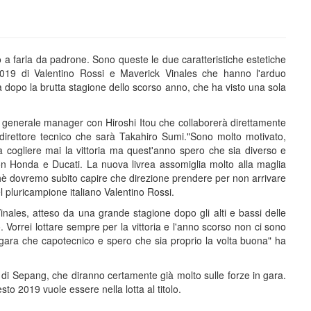
 a farla da padrone. Sono queste le due caratteristiche estetiche
019 di Valentino Rossi e Maverick Vinales che hanno l'arduo
a dopo la brutta stagione dello scorso anno, che ha visto una sola
al generale manager con Hiroshi Itou che collaborerà direttamente
direttore tecnico che sarà Takahiro Sumi."Sono molto motivato,
 cogliere mai la vittoria ma quest'anno spero che sia diverso e
con Honda e Ducati. La nuova livrea assomiglia molto alla maglia
rchè dovremo subito capire che direzione prendere per non arrivare
el pluricampione italiano Valentino Rossi.
nales, atteso da una grande stagione dopo gli alti e bassi delle
. Vorrei lottare sempre per la vittoria e l'anno scorso non ci sono
 gara che capotecnico e spero che sia proprio la volta buona" ha
t di Sepang, che diranno certamente già molto sulle forze in gara.
to 2019 vuole essere nella lotta al titolo.