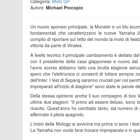
Categoria:
Moto GP
Autore:
Michael Procopio
Un nuovo sponsor principale, la Monster e un blu scuro
fondamentali che caratterizzano le nuove Yamaha 2
compito di riportare sul tetto del mondo la moto di Iwat
vittoria da parte di Vinales.
A livello tecnico il principale cambiamento è dettato d
con il presidente della casa giapponese e nuovo dal 
l'anno scorso abbiamo fatto una brutta stagione senza
spero che l'elettronica ci consenti di lottare sempre 
dell'Inter. I test di Sepang saranno cruciali per noi pe
impreparati all'inizio di stagione" sono state le parole d
Della stessa opinione anche il suo compagno di box Vi
ultime due stagioni: "Il primo ad essere deluso, sono io
riuscito. Quest'anno ho cambiato tanto, sia numero di
affermato il pilota spagnolo.
L'inizio della Motogp si avvicina ma prima ci sono i tes
La Yamaha non vuole farsi trovare impreparata e in ques