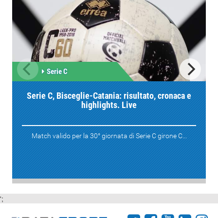
Serie C
Serie C, Bisceglie-Catania: risultato, cronaca e
highlights. Live
Match valido per la 30° giornata di Serie C girone C...
';