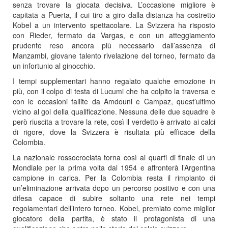
senza trovare la giocata decisiva. L’occasione migliore è
capitata a Puerta, il cui tiro a giro dalla distanza ha costretto
Kobel a un intervento spettacolare. La Svizzera ha risposto
con Rieder, fermato da Vargas, e con un atteggiamento
prudente reso ancora più necessario dall’assenza di
Manzambi, giovane talento rivelazione del torneo, fermato da
un infortunio al ginocchio.
I tempi supplementari hanno regalato qualche emozione in
più, con il colpo di testa di Lucumi che ha colpito la traversa e
con le occasioni fallite da Amdouni e Campaz, quest’ultimo
vicino al gol della qualificazione. Nessuna delle due squadre è
però riuscita a trovare la rete, così il verdetto è arrivato ai calci
di rigore, dove la Svizzera è risultata più efficace della
Colombia.
La nazionale rossocrociata torna così ai quarti di finale di un
Mondiale per la prima volta dal 1954 e affronterà l’Argentina
campione in carica. Per la Colombia resta il rimpianto di
un’eliminazione arrivata dopo un percorso positivo e con una
difesa capace di subire soltanto una rete nei tempi
regolamentari dell’intero torneo. Kobel, premiato come miglior
giocatore della partita, è stato il protagonista di una