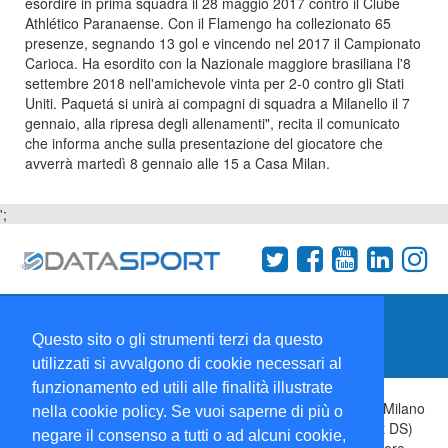
esordire in prima squadra il 28 maggio 2017 contro il Clube
Athlético Paranaense. Con il Flamengo ha collezionato 65
presenze, segnando 13 gol e vincendo nel 2017 il Campionato
Carioca. Ha esordito con la Nazionale maggiore brasiliana l'8
settembre 2018 nell'amichevole vinta per 2-0 contro gli Stati
Uniti. Paquetá si unirà ai compagni di squadra a Milanello il 7
gennaio, alla ripresa degli allenamenti", recita il comunicato
che informa anche sulla presentazione del giocatore che
avverrà martedì 8 gennaio alle 15 a Casa Milan.
';
Termini e condizioni
Chi siamo
Network
Questo sito o gli strumenti terzi da questo
Collabora con noi
utilizzati si avvalgono di cookie necessari al
funzionamento ed utili alle finalità illustrate
Copyright 1995-2026 ©
Wise Srl
Via Palmanova 8 20132 Milano
nella cookie policy. Se vuoi saperne di più o
Italia - P. IVA 09072090963 | ISSN: 2499-2925 (DataSport DS)
negare il consenso a tutti o ad alcuni cookie,