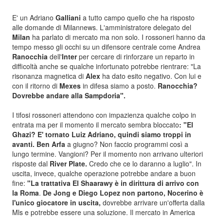
E' un Adriano
Galliani
a tutto campo quello che ha risposto
alle domande di Milannews. L'amministratore delegato del
Milan
ha parlato di mercato ma non solo. I rossoneri hanno da
tempo messo gli occhi su un difensore centrale come Andrea
Ranocchia
dell'
Inter
per cercare di rinforzare un reparto in
difficoltà anche se qualche infortunato potrebbe rientrare: "La
risonanza magnetica di
Alex
ha dato esito negativo. Con lui e
con il ritorno di
Mexes
in difesa siamo a posto.
Ranocchia?
Dovrebbe andare alla Sampdoria".
I tifosi rossoneri attendono con impazienza qualche colpo in
entrata ma per il momento il mercato sembra bloccato
: "El
Ghazi? E' tornato Luiz Adriano, quindi siamo troppi in
avanti.
Ben Arfa
a giugno? Non faccio programmi così a
lungo termine. Vangioni? Per il momento non arrivano ulteriori
risposte dal
River Plate.
Credo che ce lo daranno a luglio". In
uscita, invece, qualche operazione potrebbe andare a buon
fine:
"La trattativa El Shaarawy è in dirittura di arrivo con
la Roma
.
De Jong e Diego Lopez non partono, Nocerino è
l'unico giocatore in uscita,
dovrebbe arrivare un'offerta dalla
Mls e potrebbe essere una soluzione. Il mercato in America