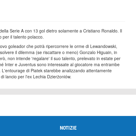
della Serie A con 13 gol dietro solamente a Cristiano Ronaldo. Il
 per il talento polacco.
nuovo goleador che potrà ripercorrere le orme di Lewandowski,
isolvere il dilemma (se riscattare o meno) Gonzalo Higuain, in
però, non intende 'regalare' il suo talento, prelevato in estate per
ché Inter e Juventus sono interessate al giocatore ma entrambe
i. L'entourage di Piatek starebbe analizzando attentamente
di lancio per l'ex Lechia Dzierżoniów.
NOTIZIE