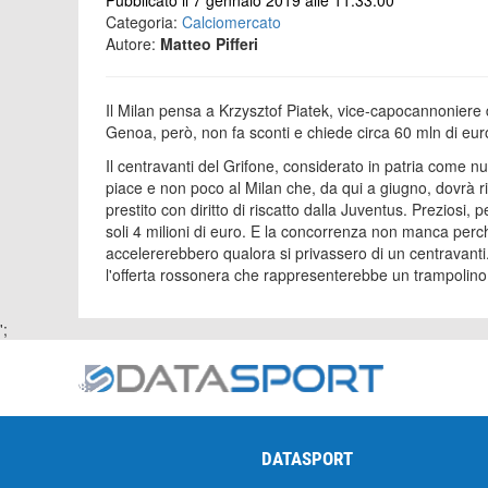
Pubblicato il 7 gennaio 2019 alle 11:33:00
Categoria:
Calciomercato
Autore:
Matteo Pifferi
Il Milan pensa a Krzysztof Piatek, vice-capocannoniere 
Genoa, però, non fa sconti e chiede circa 60 mln di euro
Il centravanti del Grifone, considerato in patria come 
piace e non poco al Milan che, da qui a giugno, dovrà r
prestito con diritto di riscatto dalla Juventus. Preziosi, 
soli 4 milioni di euro. E la concorrenza non manca per
accelererebbero qualora si privassero di un centravant
l'offerta rossonera che rappresenterebbe un trampolino 
';
DATASPORT