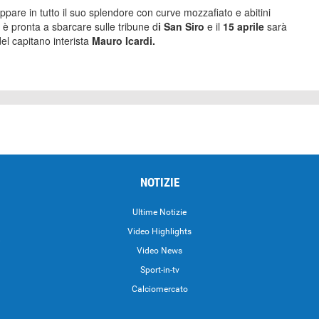
appare in tutto il suo splendore con curve mozzafiato e abitini
h
è pronta a sbarcare sulle tribune d
i San Siro
e il
15 aprile
sarà
el capitano interista
Mauro Icardi.
NOTIZIE
Ultime Notizie
Video Highlights
i
Video News
Sport-in-tv
Calciomercato