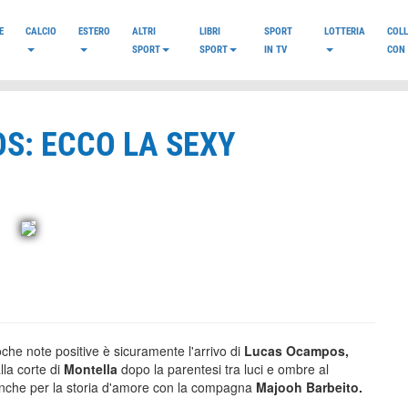
E
CALCIO
ESTERO
ALTRI
LIBRI
SPORT
LOTTERIA
COL
SPORT
SPORT
IN TV
CON 
S: ECCO LA SEXY
che note positive è sicuramente l'arrivo di
Lucas Ocampos,
lla corte di
Montella
dopo la parentesi tra luci e ombre al
anche per la
storia d'amore con la compagna
Majooh Barbeito.