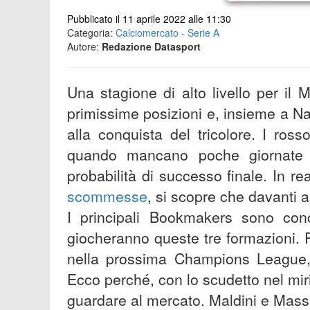
Pubblicato il 11 aprile 2022 alle 11:30
Categoria:
Calciomercato - Serie A
Autore:
Redazione Datasport
Una stagione di alto livello per il 
primissime posizioni e, insieme a Nap
alla conquista del tricolore. I ross
quando mancano poche giornate a
probabilità di successo finale. In r
scommesse
, si scopre che davanti a t
I principali Bookmakers sono conc
giocheranno queste tre formazioni. 
nella prossima Champions League, a
Ecco perché, con lo scudetto nel miri
guardare al mercato. Maldini e Massa