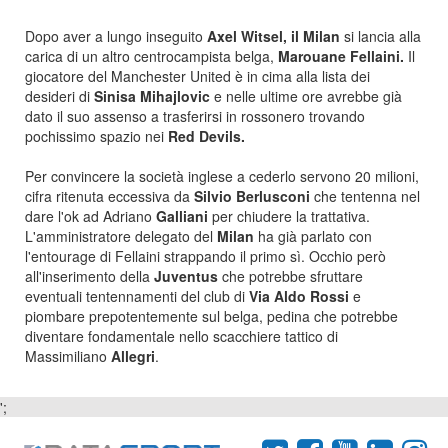
Dopo aver a lungo inseguito
Axel Witsel, il Milan
si lancia alla
carica di un altro centrocampista belga,
Marouane Fellaini.
Il
giocatore del Manchester United è in cima alla lista dei
desideri di
Sinisa Mihajlovic
e nelle ultime ore avrebbe già
dato il suo assenso a trasferirsi in rossonero trovando
pochissimo spazio nei
Red Devils.
Per convincere la società inglese a cederlo servono 20 milioni,
cifra ritenuta eccessiva da
Silvio Berlusconi
che tentenna nel
dare l'ok ad Adriano
Galliani
per chiudere la trattativa.
L'amministratore delegato del
Milan
ha già parlato con
l'entourage di Fellaini strappando il primo sì. Occhio però
all'inserimento della
Juventus
che potrebbe sfruttare
eventuali tentennamenti del club di
Via Aldo Rossi
e
piombare prepotentemente sul belga, pedina che potrebbe
diventare fondamentale nello scacchiere tattico di
Massimiliano
Allegri
.
';