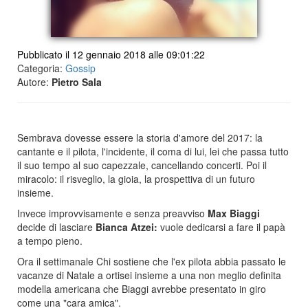
Pubblicato il 12 gennaio 2018 alle 09:01:22
Categoria:
Gossip
Autore:
Pietro Sala
Sembrava dovesse essere la storia d'amore del 2017: la
cantante e il pilota, l'incidente, il coma di lui, lei che passa tutto
il suo tempo al suo capezzale, cancellando concerti. Poi il
miracolo: il risveglio, la gioia, la prospettiva di un futuro
insieme.
Invece improvvisamente e senza preavviso
Max Biaggi
decide di lasciare
Bianca Atzei:
vuole dedicarsi a fare il papà
a tempo pieno.
Ora il settimanale Chi sostiene che l'ex pilota abbia passato le
vacanze di Natale a ortisei insieme a una non meglio definita
modella americana che Biaggi avrebbe presentato in giro
come una "cara amica".