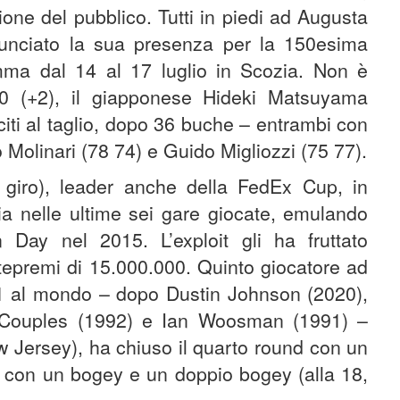
ione del pubblico. Tutti in piedi ad Augusta
unciato la sua presenza per la 150esima
ma dal 14 al 17 luglio in Scozia. Non è
90 (+2), il giapponese Hideki Matsuyama
citi al taglio, dopo 36 buche – entrambi con
o Molinari (78 74) e Guido Migliozzi (75 77).
o giro), leader anche della FedEx Cup, in
ria nelle ultime sei gare giocate, emulando
n Day nel 2015. L’exploit gli ha fruttato
ntepremi di 15.000.000. Quinto giocatore ad
1 al mondo – dopo Dustin Johnson (2020),
 Couples (1992) e Ian Woosman (1991) –
 Jersey), ha chiuso il quarto round con un
e, con un bogey e un doppio bogey (alla 18,