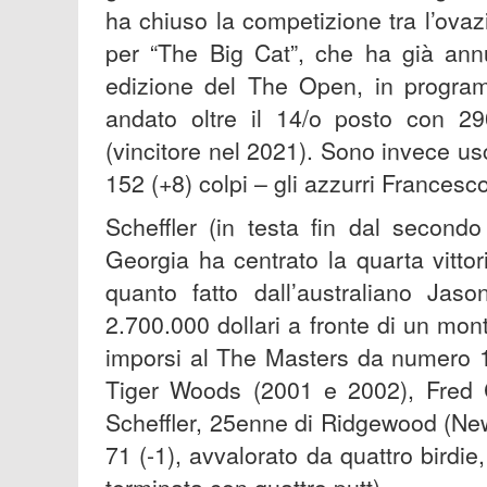
ha chiuso la competizione tra l’ovaz
per “The Big Cat”, che ha già ann
edizione del The Open, in program
andato oltre il 14/o posto con 2
(vincitore nel 2021). Sono invece us
152 (+8) colpi – gli azzurri Francesc
Scheffler (in testa fin dal second
Georgia ha centrato la quarta vitto
quanto fatto dall’australiano Jaso
2.700.000 dollari a fronte di un mo
imporsi al The Masters da numero 
Tiger Woods (2001 e 2002), Fred
Scheffler, 25enne di Ridgewood (New
71 (-1), avvalorato da quattro birdi