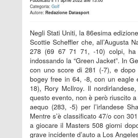
Pubblicato il 11 aprile 2022 alle 13:00
Categoria:
Golf
Autore:
Redazione Datasport
Negli Stati Uniti, la 86esima edizio
Scottie Scheffler che, all’Augusta N
278 (69 67 71 71, -10) colpi, ha 
indossando la “Green Jacket”. In Ge
con uno score di 281 (-7), e dopo 
bogey free in 64, -8, con un eagle e
18), Rory McIlroy. Il nordirlandese,
questo evento, non è però riuscito 
aequo (283, -5) per l’irlandese Sh
Mentre s’è classificato 47/o con 301 
a giocare il Masters 508 giorni dopo
grave incidente d’auto a Los Angeles