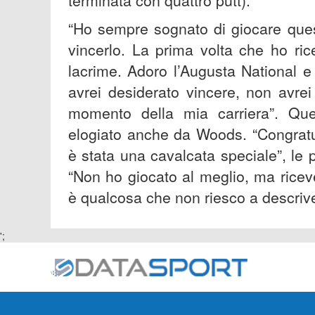
terminata con quattro putt).
“Ho sempre sognato di giocare ques
vincerlo. La prima volta che ho ric
lacrime. Adoro l’Augusta National 
avrei desiderato vincere, non avrei
momento della mia carriera”. Quest
elogiato anche da Woods. “Congratul
è stata una cavalcata speciale”, le 
“Non ho giocato al meglio, ma riceve
è qualcosa che non riesco a descriver
';