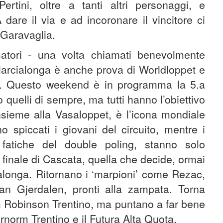
ertini, oltre a tanti altri personaggi, e
 dare il via e ad incoronare il vincitore ci
 Garavaglia.
atori - una volta chiamati benevolmente
a Marcialonga è anche prova di Worldloppet e
ics. Questo weekend è in programma la 5.a
 quelli di sempre, ma tutti hanno l’obiettivo
nsieme alla Vasaloppet, è l’icona mondiale
o spiccati i giovani del circuito, mentre i
e fatiche del double poling, stanno solo
a finale di Cascata, quella che decide, ormai
ialonga. Ritornano i ‘marpioni’ come Rezac,
n Gjerdalen, pronti alla zampata. Torna
m Robinson Trentino, ma puntano a far bene
rnorm Trentino e il Futura Alta Quota.