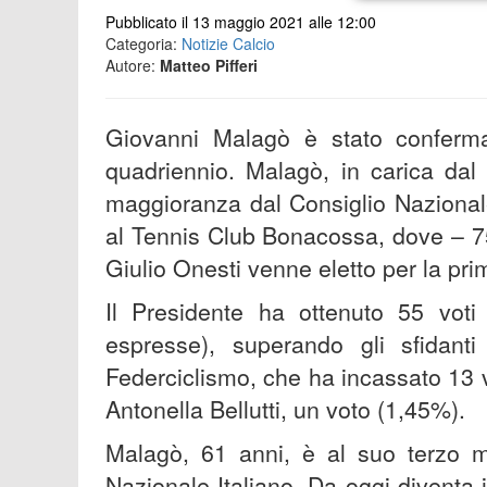
Pubblicato il 13 maggio 2021 alle 12:00
Categoria:
Notizie Calcio
Autore:
Matteo Pifferi
Giovanni Malagò è stato conferma
quadriennio. Malagò, in carica dal 
maggioranza dal Consiglio Nazionale
al Tennis Club Bonacossa, dove – 75
Giulio Onesti venne eletto per la prim
Il Presidente ha ottenuto 55 voti
espresse), superando gli sfidanti 
Federciclismo, che ha incassato 13 vo
Antonella Bellutti, un voto (1,45%).
Malagò, 61 anni, è al suo terzo m
Nazionale Italiano. Da oggi diventa i