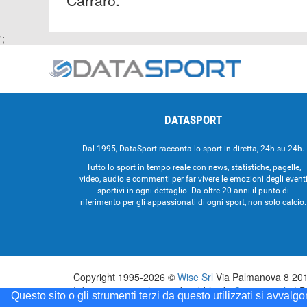
';
DATASPORT
Dal 1995, DataSport racconta lo sport in diretta, 24h su 24h.
Tutto lo sport in tempo reale con news, statistiche, pagelle,
video, audio e commenti per far vivere le emozioni degli event
sportivi in ogni dettaglio. Da oltre 20 anni il punto di
riferimento per gli appassionati di ogni sport, non solo calcio.
Copyright 1995-2026 ©
Wise Srl
Via Palmanova 8 2013
Informazioni e richieste di pubblicità:
Commerciale
| D
Questo sito o gli strumenti terzi da questo utilizzati si avvalg
Testata registrata presso il Tribunale di Milano: Data