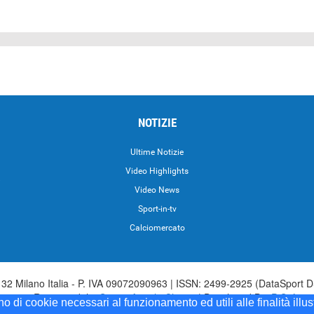
NOTIZIE
Ultime Notizie
Video Highlights
i
Video News
Sport-in-tv
Calciomercato
2 Milano Italia - P. IVA 09072090963 | ISSN: 2499-2925 (DataSport D
irettore Responsabile:
Sergio Angelo Chiesa
| Developed By:
P-Soft
ono di cookie necessari al funzionamento ed utili alle finalità illu
Sport iscrizione n.173 del 30/03/1985 - www.datasport.it iscrizione n.25