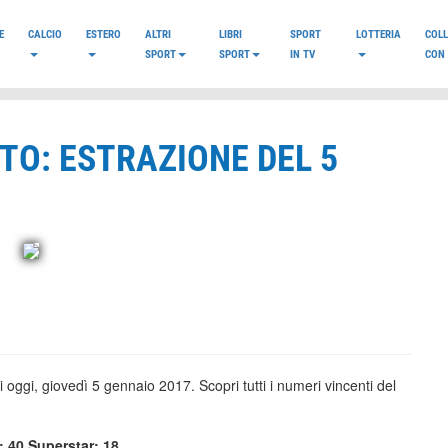
E
CALCIO
ESTERO
ALTRI
LIBRI
SPORT
LOTTERIA
COL
SPORT
SPORT
IN TV
CON 
TO: ESTRAZIONE DEL 5
i oggi, giovedì 5 gennaio 2017. Scopri tutti i numeri vincenti del
 40 Superstar: 18