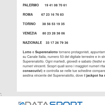
PALERMO 19 41 08 70 61
ROMA 67 23 16 76 83
TORINO 38 56 53 19 35
VENEZIA 80 23 28 38 06
NAZIONALE 33 17 26 79 36
Lotto
e
Superenalotto
tornano protagonisti, appuntame
su Canale Italia, numero 53 del digitale terrestre e in st
Superenalotto. Ogni martedì, giovedì e sabato (festivi es
numeri vincenti. Scopri quali sono i maggiori numeri rita
consecutivi
) e controlla se nelle tue schedine compar
sestina vincente del Superenalotto, dove il
jackpot ha 
';