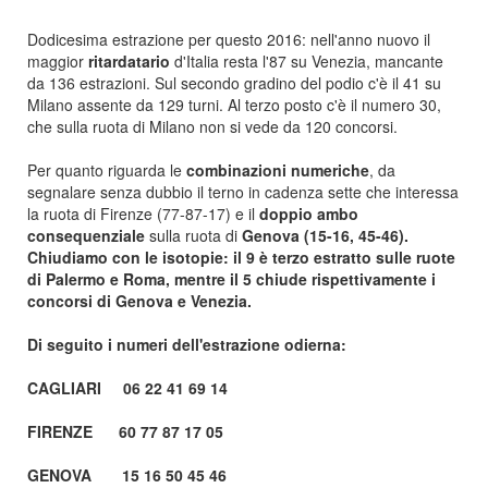
Dodicesima estrazione per questo 2016: nell'anno nuovo il
maggior
ritardatario
d'Italia resta l'87 su Venezia, mancante
da 136 estrazioni. Sul secondo gradino del podio c'è il 41 su
Milano assente da 129 turni. Al terzo posto c'è il numero 30,
che sulla ruota di Milano non si vede da 120 concorsi.
Per quanto riguarda le
combinazioni numeriche
, da
segnalare senza dubbio il terno in cadenza sette che interessa
la ruota di Firenze (77-87-17) e il
doppio ambo
consequenziale
sulla ruota di
Genova (15-16, 45-46).
Chiudiamo con le isotopie: il 9 è terzo estratto sulle ruote
di Palermo e Roma, mentre il 5 chiude rispettivamente i
concorsi di Genova e Venezia.
Di seguito i numeri dell'estrazione odierna:
CAGLIARI 06 22 41 69 14
FIRENZE 60 77 87 17 05
GENOVA 15 16 50 45 46