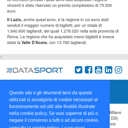
vincenti è stato riservato un premio complessivo di 75.500
euro.
Il Lazio,
anche quest’anno, è la regione in cui sono stati
venduti il maggior numero di biglietti, per un totale di
1.640.600 tagliandi, dei quali 1.278.020 nella sola provincia di
Roma. La regione che ha acquistato meno biglietti è invece
stata la
Valle D'Aosta
, con 13.760 tagliandi.
';
Termini e condizioni
Chi siamo
Network
Questo sito o gli strumenti terzi da questo
Collabora con noi
utilizzati si avvalgono di cookie necessari al
funzionamento ed utili alle finalità illustrate
Copyright 1995-2026 ©
Wise Srl
Via Palmanova 8 20132 Milano
nella cookie policy. Se vuoi saperne di più o
Italia - P. IVA 09072090963 | ISSN: 2499-2925 (DataSport DS)
negare il consenso a tutti o ad alcuni cookie,
Informazioni e richieste di pubblicità:
Commerciale
| Direttore
consulta la cookie policy.
Learn more