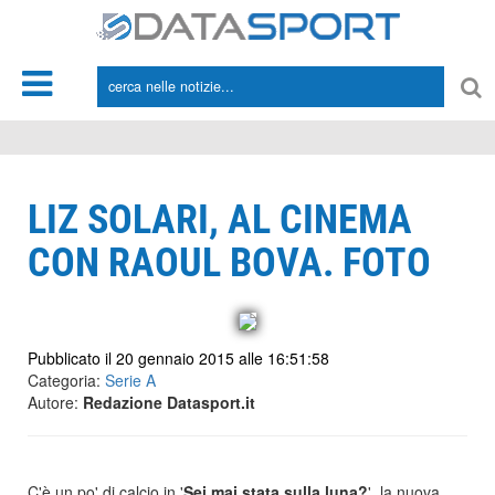
*/
LIZ SOLARI, AL CINEMA
CON RAOUL BOVA. FOTO
Pubblicato il 20 gennaio 2015 alle 16:51:58
Categoria:
Serie A
Autore:
Redazione Datasport.it
C'è un po' di calcio in '
Sei mai stata sulla luna?
', la nuova