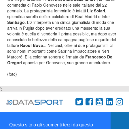
commedia di Paolo Genovese nelle sale italiane dal 22
gennaio. La protagonista femminile è infatti
Liz Solari
,
splendida sorella dell'ex calciatore di Real Madrid e Inter
Santiago
. Liz interpreta una cinica giornalista di moda che
arriva in Puglia dopo aver ereditato una masseria: la sua
volontà è quella di venderla il prima possibile, ma dopo aver
conosciuto le bellezze della campagna pugliese e quelle del
fattore
Raoul Bova
... Nel cast, oltre ai due protagonisti, ci
sono nomi importanti come Sabrina Impacciatore e Neri
Marcoré. E la colonna sonora è firmata da
Francesco De
Gregori
apposta per Genovese, suo grande ammiratore.
{foto}
';
Termini e condizioni
Chi siamo
Network
Questo sito o gli strumenti terzi da questo