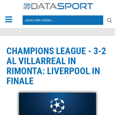
*/
CHAMPIONS LEAGUE - 3-2
AL VILLARREAL IN
RIMONTA: LIVERPOOL IN
FINALE